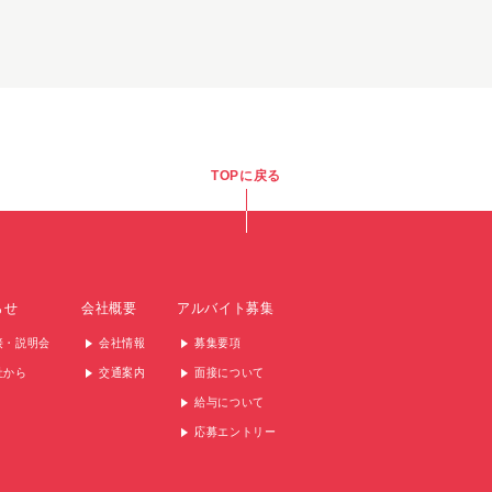
TOPに戻る
らせ
会社概要
アルバイト募集
接・説明会
会社情報
募集要項
社から
交通案内
面接について
給与について
応募エントリー