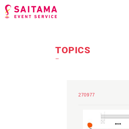
TOPICS
ー
270977